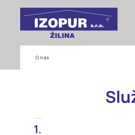
O nás
Slu
__
1.