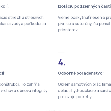
kcií:
Izoláciu podzemných častí
cie striech a strešných
Vieme poskytnúť riešenie pr
tekania vody a poškodenia
pivnice a suterény, čo pomáha
priestorov.
__
4.
ií:
Odborné poradenstvo:
onštrukcií. To zahŕňa
Okrem samotných prác firma
vrchov a obnovu integrity
oblasti hydroizolácie a sanáci
pre svoje potreby.