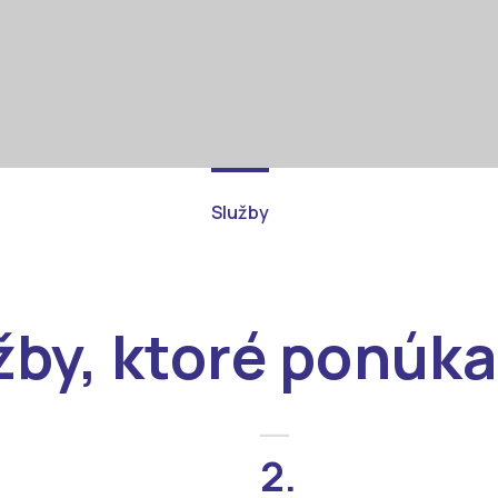
Služby
žby, ktoré ponúk
__
2.